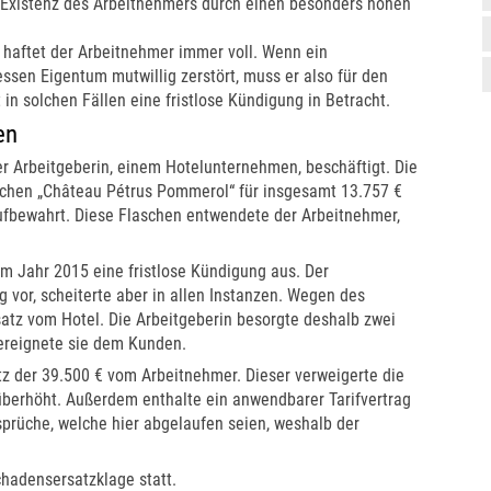
e Existenz des Arbeitnehmers durch einen besonders hohen
haftet der Arbeitnehmer immer voll. Wenn ein
essen Eigentum mutwillig zerstört, muss er also für den
solchen Fällen eine fristlose Kündigung in Betracht.
en
der Arbeitgeberin, einem Hotelunternehmen, beschäftigt. Die
aschen „Château Pétrus Pommerol“ für insgesamt 13.757 €
ufbewahrt. Diese Flaschen entwendete der Arbeitnehmer,
m Jahr 2015 eine fristlose Kündigung aus. Der
 vor, scheiterte aber in allen Instanzen. Wegen des
satz vom Hotel. Die Arbeitgeberin besorgte deshalb zwei
bereignete sie dem Kunden.
tz der 39.500 € vom Arbeitnehmer. Dieser verweigerte die
 überhöht. Außerdem enthalte ein anwendbarer Tarifvertrag
sprüche, welche hier abgelaufen seien, weshalb der
chadensersatzklage statt.