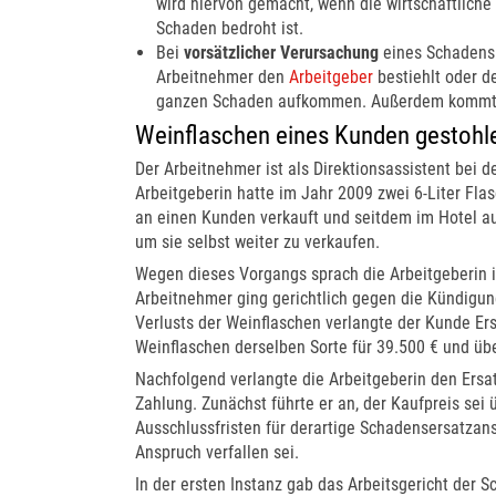
wird hiervon gemacht, wenn die wirtschaftlich
Schaden bedroht ist.
Bei
vorsätzlicher Verursachung
eines Schadens 
Arbeitnehmer den
Arbeitgeber
bestiehlt oder d
ganzen Schaden aufkommen. Außerdem kommt in 
Weinflaschen eines Kunden gestohl
Der Arbeitnehmer ist als Direktionsassistent bei 
Arbeitgeberin hatte im Jahr 2009 zwei 6-Liter Fl
an einen Kunden verkauft und seitdem im Hotel a
um sie selbst weiter zu verkaufen.
Wegen dieses Vorgangs sprach die Arbeitgeberin i
Arbeitnehmer ging gerichtlich gegen die Kündigung
Verlusts der Weinflaschen verlangte der Kunde Er
Weinflaschen derselben Sorte für 39.500 € und ü
Nachfolgend verlangte die Arbeitgeberin den Ersa
Zahlung. Zunächst führte er an, der Kaufpreis sei
Ausschlussfristen für derartige Schadensersatzan
Anspruch verfallen sei.
In der ersten Instanz gab das Arbeitsgericht der S