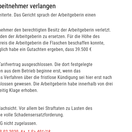
beitnehmer verlangen
terte. Das Gericht sprach der Arbeitgeberin einen
ehmer den berechtigten Besitz der Arbeitgeberin verletzt.
en der Arbeitgeberin zu ersetzen. Für die Höhe des
eis die Arbeitgeberin die Flaschen beschaffen konnte,
lich habe ein Gutachten ergeben, dass 39.500 €
arifvertrag ausgeschlossen. Die dort festgelegte
en aus dem Betrieb beginne erst, wenn das
 Verfahren über die fristlose Kündigung sei hier erst nach
lossen gewesen. Die Arbeitgeberin habe innerhalb von drei
itig Klage erhoben.
Nachsicht. Vor allem bei Straftaten zu Lasten des
ie volle Schadensersatzforderung.
G nicht zugelassen.
03.02.2020, Az. 1 Sa 401/18