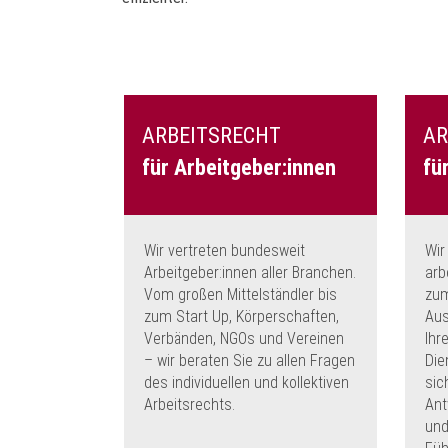
ARBEITSRECHT
AR
für Arbeitgeber:innen
fü
Wir vertreten bundesweit
Wir
Arbeitgeber:innen aller Branchen.
arb
Vom großen Mittelständler bis
zum
zum Start Up, Körperschaften,
Aus
Verbänden, NGOs und Vereinen
Ihr
– wir beraten Sie zu allen Fragen
Die
des individuellen und kollektiven
sic
Arbeitsrechts.
Ant
und