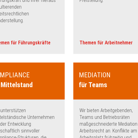
rungskraft und Ihrer hieraus
Freistellung.
ultierenden
eitsrechtlichen
derstellung.
men für Führungskräfte
Themen für Arbeitnehmer
MPLIANCE
MEDIATION
 Mittelstand
für Teams
 unterstützen
Wir bieten Arbeitgebenden,
telständische Unternehmen
Teams und Betriebsräten
 der Entwicklung
maßgeschneiderte Mediation
tschaftlich sinnvoller
Arbeitsrecht an. Konflikte am
pliance-Strukturen, die
Arbeitsplatz frühzeitig und