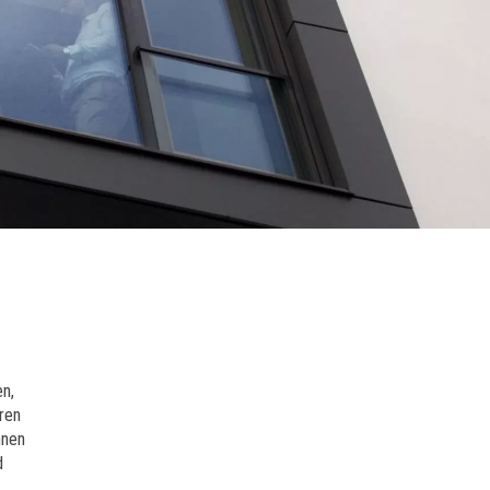
Rufen Sie uns einfa
an:
en,
+49 30.69 80 90 70 (Berlin
ren
+49 355.289 166 27 (Cott
nnen
d
E-Mail schreiben