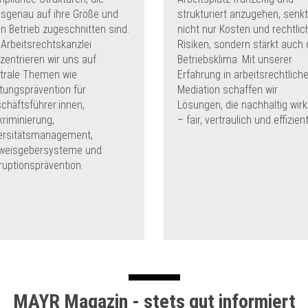
sgenau auf ihre Größe und
strukturiert anzugehen, senkt
en Betrieb zugeschnitten sind.
nicht nur Kosten und rechtlic
 Arbeitsrechtskanzlei
Risiken, sondern stärkt auch
zentrieren wir uns auf
Betriebsklima. Mit unserer
trale Themen wie
Erfahrung in arbeitsrechtliche
tungsprävention für
Mediation schaffen wir
chäftsführer:innen,
Lösungen, die nachhaltig wir
kriminierung,
– fair, vertraulich und effizient
ersitätsmanagement,
weisgebersysteme und
ruptionsprävention.
MAYR Magazin - stets gut informiert