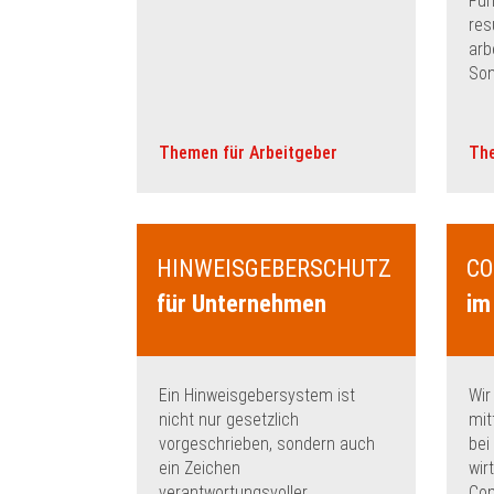
Füh
res
arb
Son
Themen für Arbeitgeber
The
HINWEISGEBERSCHUTZ
CO
für Unternehmen
im
Ein Hinweisgebersystem ist
Wir
nicht nur gesetzlich
mit
vorgeschrieben, sondern auch
bei
ein Zeichen
wir
verantwortungsvoller
Com