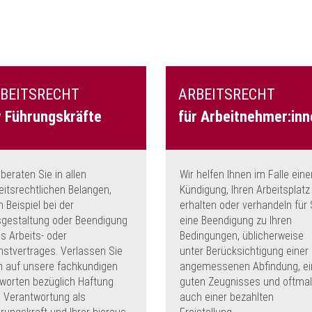
BEITSRECHT
ARBEITSRECHT
r Führungskräfte
für Arbeitnehmer:inn
 beraten Sie in allen
Wir helfen Ihnen im Falle eine
eitsrechtlichen Belangen,
Kündigung, Ihren Arbeitsplatz
 Beispiel bei der
erhalten oder verhandeln für 
gestaltung oder Beendigung
eine Beendigung zu Ihren
es Arbeits- oder
Bedingungen, üblicherweise
nstvertrages. Verlassen Sie
unter Berücksichtigung einer
h auf unsere fachkundigen
angemessenen Abfindung, e
worten bezüglich Haftung
guten Zeugnisses und oftma
 Verantwortung als
auch einer bezahlten