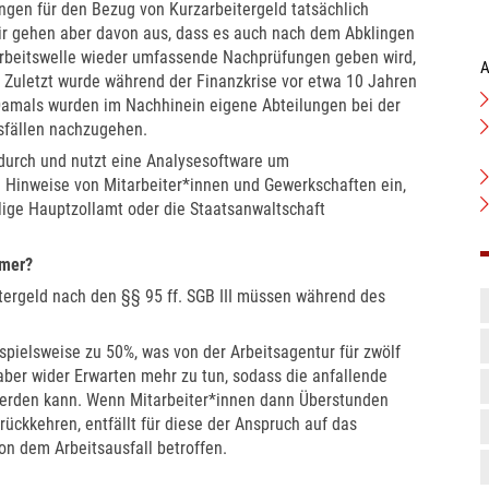
gen für den Bezug von Kurzarbeitergeld tatsächlich
ir gehen aber davon aus, dass es auch nach dem Abklingen
arbeitswelle wieder umfassende Nachprüfungen geben wird,
A
. Zuletzt wurde während der Finanzkrise vor etwa 10 Jahren
Damals wurden im Nachhinein eigene Abteilungen bei der
sfällen nachzugehen.
n durch und nutzt eine Analysesoftware um
Hinweise von Mitarbeiter*innen und Gewerkschaften ein,
lige Hauptzollamt oder die Staatsanwaltschaft
hmer?
ergeld nach den §§ 95 ff. SGB III müssen während des
ispielsweise zu 50%, was von der Arbeitsagentur für zwölf
aber wider Erwarten mehr zu tun, sodass die anfallende
t werden kann. Wenn Mitarbeiter*innen dann Überstunden
ückkehren, entfällt für diese der Anspruch auf das
von dem Arbeitsausfall betroffen.