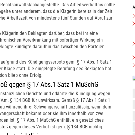
s Rechtsanwaltsfachangestellte. Das Arbeitsverhältnis sollte
A
gelte unter anderem, dass die Klägerin bereits in der Zeit
che Arbeitszeit von mindestens fünf Stunden auf Abruf zur
 Klägerin den Beklagten darüber, dass bei ihr eine
chronischen Vorerkrankung mit sofortiger Wirkung ein
Beklagte kündigte daraufhin das zwischen den Parteien
i aufgrund des Kündigungsverbots gem. § 17 Abs. 1 Satz 1
r Klage statt. Die eingelegte Berufung des Beklagten hat
ion blieb ohne Erfolg.
oß gegen § 17 Abs.1 Satz 1 MuSchG
instanzlichen Gerichte und erklärte die Kündigung wegen
.V.m. § 134 BGB für unwirksam. Gemäß § 17 Abs.1 Satz 1
rau während ihrer Schwangerschaft unzulässig, wenn dem
wangerschaft bekannt oder sie ihm innerhalb von zwei
en ist. § 17 Abs. 1 MuSchG enthält ein gesetzliches
stoß gegen dieses Verbot ist gem. § 134 BGB nichtig.