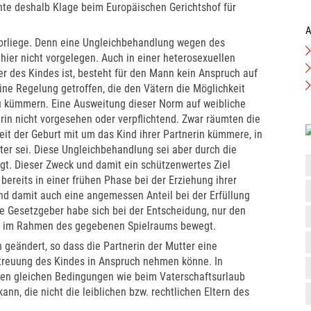
ichte deshalb Klage beim Europäischen Gerichtshof für
A
vorliege. Denn eine Ungleichbehandlung wegen des
hier nicht vorgelegen. Auch in einer heterosexuellen
er des Kindes ist, besteht für den Mann kein Anspruch auf
ine Regelung getroffen, die den Vätern die Möglichkeit
zu kümmern. Eine Ausweitung dieser Norm auf weibliche
darin nicht vorgesehen oder verpflichtend. Zwar räumten die
 seit der Geburt mit um das Kind ihrer Partnerin kümmere, in
ater sei. Diese Ungleichbehandlung sei aber durch die
gt. Dieser Zweck und damit ein schützenwertes Ziel
 bereits in einer frühen Phase bei der Erziehung ihrer
nd damit auch eine angemessen Anteil bei der Erfüllung
le Gesetzgeber habe sich bei der Entscheidung, nur den
n, im Rahmen des gegebenen Spielraums bewegt.
 geändert, so dass die Partnerin der Mutter eine
treuung des Kindes in Anspruch nehmen könne. In
 den gleichen Bedingungen wie beim Vaterschaftsurlaub
n, die nicht die leiblichen bzw. rechtlichen Eltern des