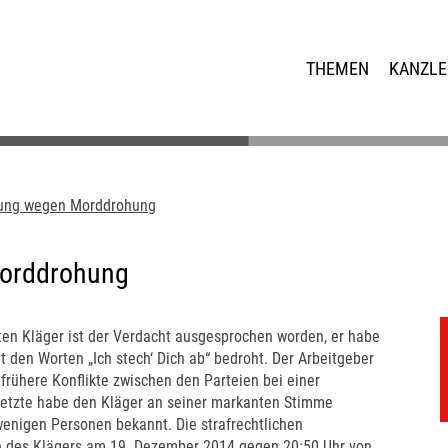
THEMEN
KANZLE
gung wegen Morddrohung
Morddrohung
ten Kläger ist der Verdacht ausgesprochen worden, er habe
 den Worten „Ich stech‘ Dich ab“ bedroht. Der Arbeitgeber
 frühere Konflikte zwischen den Parteien bei einer
setzte habe den Kläger an seiner markanten Stimme
enigen Personen bekannt. Die strafrechtlichen
e des Klägers am 19. Dezember 2014 gegen 20:50 Uhr von