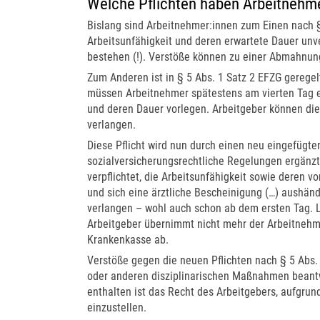
Welche Pflichten haben Arbeitnehme
Bislang sind Arbeitnehmer:innen zum Einen nach § 
Arbeitsunfähigkeit und deren erwartete Dauer unver
bestehen (!). Verstöße können zu einer Abmahnun
Zum Anderen ist in § 5 Abs. 1 Satz 2 EFZG geregelt
müssen Arbeitnehmer spätestens am vierten Tag ei
und deren Dauer vorlegen. Arbeitgeber können die
verlangen.
Diese Pflicht wird nun durch einen neu eingefügt
sozialversicherungsrechtliche Regelungen ergänzt
verpflichtet, die Arbeitsunfähigkeit sowie deren v
und sich eine ärztliche Bescheinigung (…) aushänd
verlangen – wohl auch schon ab dem ersten Tag. L
Arbeitgeber übernimmt nicht mehr der Arbeitnehmer
Krankenkasse ab.
Verstöße gegen die neuen Pflichten nach § 5 Abs
oder anderen disziplinarischen Maßnahmen beantw
enthalten ist das Recht des Arbeitgebers, aufgrun
einzustellen.