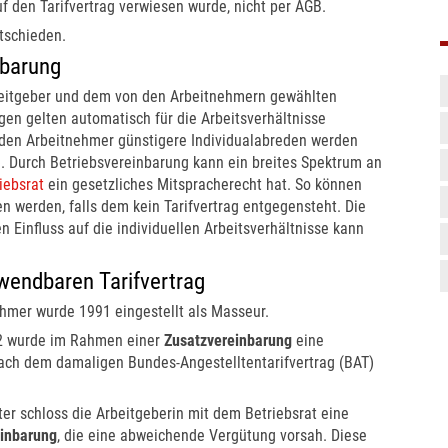
f den Tarifvertrag verwiesen wurde, nicht per AGB.
tschieden.
nbarung
beitgeber und dem von den Arbeitnehmern gewählten
en gelten automatisch für die Arbeitsverhältnisse
 den Arbeitnehmer günstigere Individualabreden werden
p). Durch Betriebsvereinbarung kann ein breites Spektrum an
iebsrat
ein gesetzliches Mitspracherecht hat. So können
n werden, falls dem kein Tarifvertrag entgegensteht. Die
 Einfluss auf die individuellen Arbeitsverhältnisse kann
nwendbaren Tarifvertrag
hmer wurde 1991 eingestellt als Masseur.
2 wurde im Rahmen einer
Zusatzvereinbarung
eine
ach dem damaligen Bundes-Angestelltentarifvertrag (BAT)
ter schloss die Arbeitgeberin mit dem Betriebsrat eine
einbarung
, die eine abweichende Vergütung vorsah. Diese