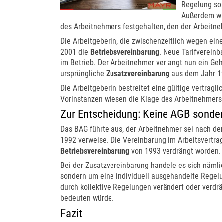
Regelung sol
Außerdem wu
des Arbeitnehmers festgehalten, den der Arbeitne
Die Arbeitgeberin, die zwischenzeitlich wegen ei
2001 die
Betriebsvereinbarung
. Neue Tarifverei
im Betrieb. Der Arbeitnehmer verlangt nun ein Geh
ursprüngliche
Zusatzvereinbarung
aus dem Jahr 1
Die Arbeitgeberin bestreitet eine gültige vertrag
Vorinstanzen wiesen die Klage des Arbeitnehmers 
Zur Entscheidung: Keine AGB sonder
Das BAG führte aus, der Arbeitnehmer sei nach dem
1992 verweise. Die Vereinbarung im Arbeitsvertrag
Betriebsvereinbarung
von 1993 verdrängt worden.
Bei der Zusatzvereinbarung handele es sich näml
sondern um eine individuell ausgehandelte Regelun
durch kollektive Regelungen verändert oder verdr
bedeuten würde.
Fazit