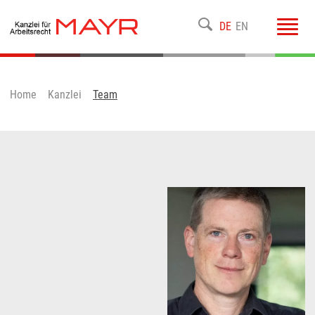
Toggl
DE
EN
navig
Home
Kanzlei
Team