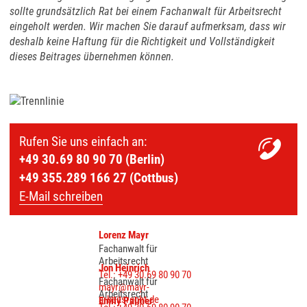
sollte grundsätzlich Rat bei einem Fachanwalt für Arbeitsrecht
eingeholt werden. Wir machen Sie darauf aufmerksam, dass wir
deshalb keine Haftung für die Richtigkeit und Vollständigkeit
dieses Beitrages übernehmen können.
Rufen Sie uns einfach an:
+49 30.69 80 90 70 (Berlin)
+49 355.289 166 27 (Cottbus)
E-Mail schreiben
Lorenz Mayr
Fachanwalt für
Arbeitsrecht
Jon Heinrich
Tel.: +49 30.69 80 90 70
Fachanwalt für
mayr@mayr-
Arbeitsrecht
arbeitsrecht.de
Emily Palmer