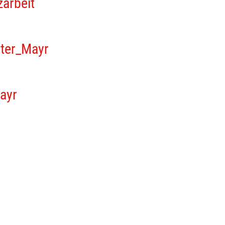
zarbeit
ster_Mayr
ayr
r